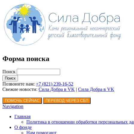
Форма поиска
Поиск
Позвоните нам:
+7 (821) 239-16-52
Свежие новости:
Сила Добра в VK
|
Сила Добра
в VK
Navigation
Главная
Политика в отношении обработки персональных д
О фонде
Нам помогают