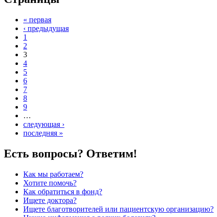
« первая
‹ предыдущая
1
2
3
4
5
6
7
8
9
…
следующая ›
последняя »
Есть вопросы? Ответим!
Как мы работаем?
Хотите помочь?
Как обратиться в фонд?
Ищете доктора?
Ищете благотворителей или пациентскую организацию?