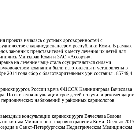
ия проекта началась с устных договоренностей с
трудничестве с кардиодиспансером республики Коми. В рамках
одов законных представителей к месту лечения их детей для
единились Минздрав Коми и ЗАО «Ассорти».
равка на лечение чаще стала осуществляться силами
 руководством компании были изготовлены и установлены в
ре 2014 года сбор с благотворительных урн составил 185749,4
 кардиохирургов России врача ФЦССХ Калининграда Вячеслава
ра. По итогам консультации трое детей получили рекомендации
й периодических наблюдений у районных кардиологов.
 выездные консультации кардиохирурга Вячеслава Белова,
сь по квотам Министерства здравоохранения Коми. Осенью 2015
а сердца в Санкт-Петербургском Педиатрическом Медицинском