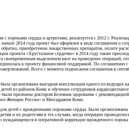
с пороками сердца и артритами, реализуется с 2012 г. Реализац
начале 2014 года проект был оформлен в виде соглашения о со
и обратно, приобретении лекарственных препаратов, оплате расх
ации проекта «Хрустальное сердечко» в 2014 году также присо
а своевременным выделением квот на проведение операций, отп
единилась к проекту финансовой поддержкой. По соглашению с
ожертвований. Всего с момента подписания соглашения в сентяб
е была организована выездная консультация одного из ведущих
 детей из районов Коми и обучение сотрудников кардиодиспансе
все были признаны доктором Беловым здоровыми с рекомендацие
Союз Женщин России» и Минздравом Коми.
 для детей с врожденными пороками сердца. Были организованы
детям и их родителям в тех случаях, когда операции проводили
чно нуждающемуся в оперативной коррекции врожденного порок