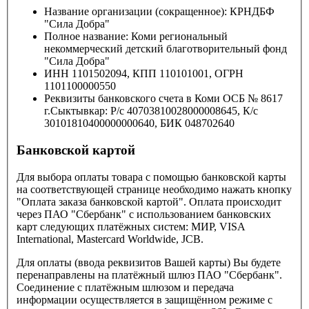
Название организации (сокращенное): КРНДБФ
"Сила Добра"
Полное название: Коми региональный
некоммерческий детский благотворительный фонд
"Сила Добра"
ИНН 1101502094, КПП 110101001, ОГРН
1101100000550
Реквизиты банковского счета в Коми ОСБ № 8617
г.Сыктывкар: Р/с 40703810028000008645, К/с
30101810400000000640, БИК 048702640
Банковской картой
Для выбора оплаты товара с помощью банковской карты
на соответствующей странице необходимо нажать кнопку
"Оплата заказа банковской картой". Оплата происходит
через ПАО "Сбербанк" с использованием банковских
карт следующих платёжных систем: МИР, VISA
International, Mastercard Worldwide, JCB.
Для оплаты (ввода реквизитов Вашей карты) Вы будете
перенаправлены на платёжный шлюз ПАО "Сбербанк".
Соединение с платёжным шлюзом и передача
информации осуществляется в защищённом режиме с