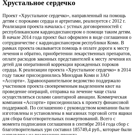
Хрустальное сердечко
Проект «Хрустальное сердечко», направленный на помощь
детям с пороками сердца и артритами, реализуется с 2012 г.
Реализация проекта началась с устных договоренностей с
республиканским кардиодиспансером о помощи таким детям.
В начале 2014 года проект был оформлен в виде соглашения о
сотрудничестве с кардиодиспансером республики Коми. В
рамках проекта оказывается помощь в оплате дороги к месту
лечения и обратно, приобретении лекарственных препаратов,
оплате расходов законных представителей к месту лечения их
детей для оперативной коррекции врожденных пороков
сердца. К реализации проекта «Хрустальное сердечко» в 2014
году также присоединились Минздрав Коми и ЗАО
«Ассорти». Здравоохранительное ведомство поддержало
участников проекта своевременным выделением квот на
проведение операций, отправка на лечение чаще стала
осуществляться силами санитарной авиации. Коммерческая
компания «Ассорти» присоединилась к проекту финансовой
поддержкой. По соглашению с руководством компании были
изготовлены и установлены в магазинах торговой сети ящики
для сбора благотворительных пожертвований. Всего с
момента подписания соглашения в сентябре 2014 года сбор с
благотворительных урн составил 185749,4 руб., которые были
направлены на реализацию проекта.