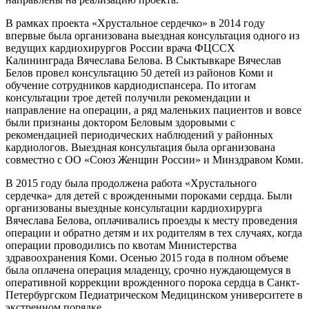
В рамках проекта «Хрустальное сердечко» в 2014 году
впервые была организована выездная консультация одного из
ведущих кардиохирургов России врача ФЦССХ
Калининграда Вячеслава Белова. В Сыктывкаре Вячеслав
Белов провел консультацию 50 детей из районов Коми и
обучение сотрудников кардиодиспансера. По итогам
консультации трое детей получили рекомендации и
направление на операции, а ряд маленьких пациентов и вовсе
были признаны доктором Беловым здоровыми с
рекомендацией периодических наблюдений у районных
кардиологов. Выездная консультация была организована
совместно с ОО «Союз Женщин России» и Минздравом Коми.
В 2015 году была продолжена работа «Хрустального
сердечка» для детей с врожденными пороками сердца. Были
организованы выездные консультации кардиохирурга
Вячеслава Белова, оплачивались проезды к месту проведения
операции и обратно детям и их родителям в тех случаях, когда
операции проводились по квотам Министерства
здравоохранения Коми. Осенью 2015 года в полном объеме
была оплачена операция младенцу, срочно нуждающемуся в
оперативной коррекции врожденного порока сердца в Санкт-
Петербургском Педиатрическом Медицинском университете в
экстренном порядке.