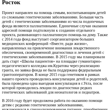
Росток
Проект направлен на помощь семьям, воспитывающим детей
со сложными генетическими заболеваниями. Большая часть
детей с генетическими заболеваниями из числа подопечных
фонда являются паллиативными. Единичные случаи оказания
адресной помощи подтолкнули к созданию отдельного
проекта, развивающего паллиативную помощь на дому. Также
с 2014 года фонд выступает соорганизатором больших
медицинских конференций «Вместе, ради жизни»,
направленных на привлечение внимания лекарственного
обеспечения, своевременной диагностики и лечения детей с
генетическими заболеваниями. В 2015 году мы планировали
дать старт «Школы пациентов» на площадке гуманитарно-
педагогического колледжа им.Куратова через реализацию
гранта, но заявка фонда не была поддержана федеральным
грантооператором. В конце 2015 года генетиком в рамках
нашего проекта проводились консультации детей и родителей,
была проведена одна выездная консультация в г.Ухта, после
которой проводились лекции по диагностики редких
генетических заболеваний для неонатологов и педиатров.
В 2016 году будет продолжена работа по оказанию помощи
детям с редкими генетическими заболеваниями,
нуждающихся в специализированном питании, приобретении