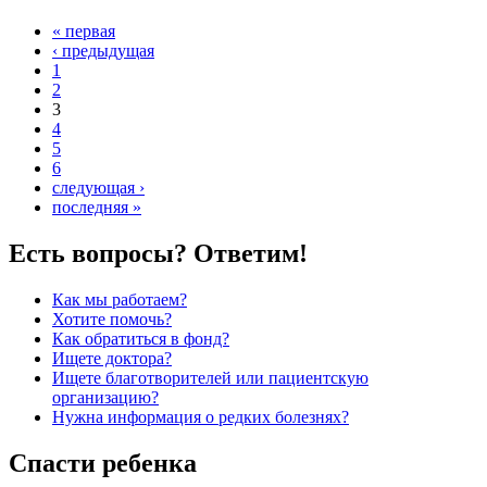
« первая
‹ предыдущая
1
2
3
4
5
6
следующая ›
последняя »
Есть вопросы? Ответим!
Как мы работаем?
Хотите помочь?
Как обратиться в фонд?
Ищете доктора?
Ищете благотворителей или пациентскую
организацию?
Нужна информация о редких болезнях?
Спасти ребенка