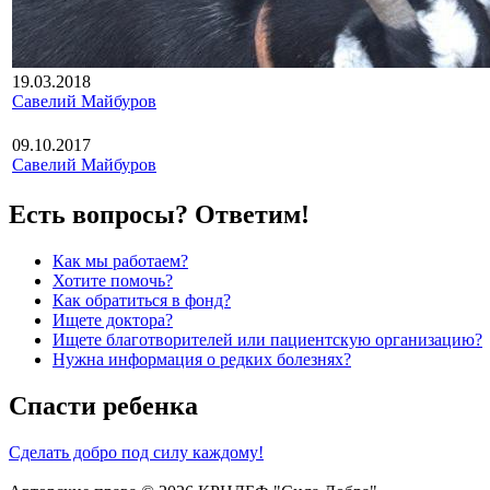
19.03.2018
Савелий Майбуров
09.10.2017
Савелий Майбуров
Есть вопросы? Ответим!
Как мы работаем?
Хотите помочь?
Как обратиться в фонд?
Ищете доктора?
Ищете благотворителей или пациентскую организацию?
Нужна информация о редких болезнях?
Спасти ребенка
Сделать добро под силу каждому!