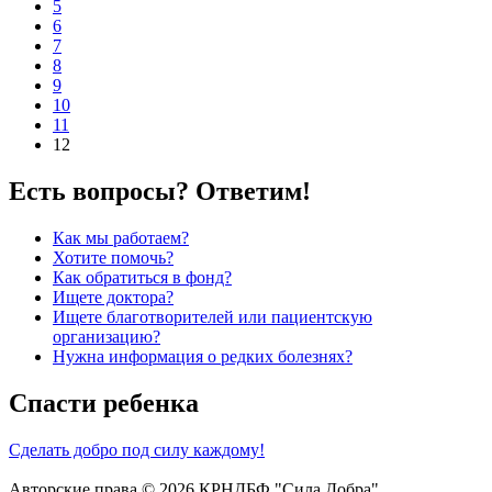
5
6
7
8
9
10
11
12
Есть вопросы? Ответим!
Как мы работаем?
Хотите помочь?
Как обратиться в фонд?
Ищете доктора?
Ищете благотворителей или пациентскую
организацию?
Нужна информация о редких болезнях?
Спасти ребенка
Сделать добро под силу каждому!
Авторские права © 2026 КРНДБФ "Сила Добра"