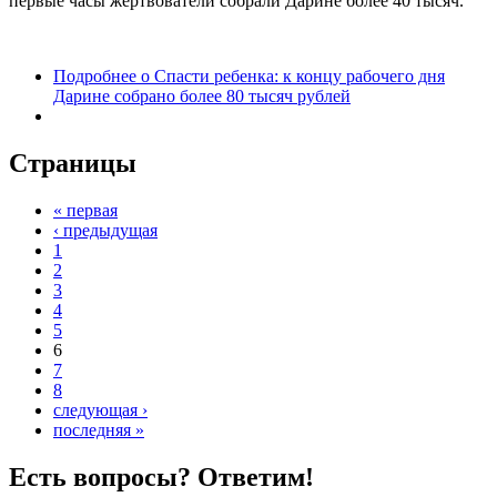
первые часы жертвователи собрали Дарине более 40 тысяч.
Подробнее
о Спасти ребенка: к концу рабочего дня
Дарине собрано более 80 тысяч рублей
Страницы
« первая
‹ предыдущая
1
2
3
4
5
6
7
8
следующая ›
последняя »
Есть вопросы? Ответим!