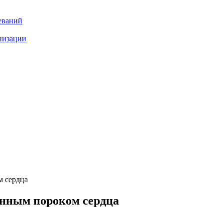
еваний
низации
 сердца
нным пороком сердца