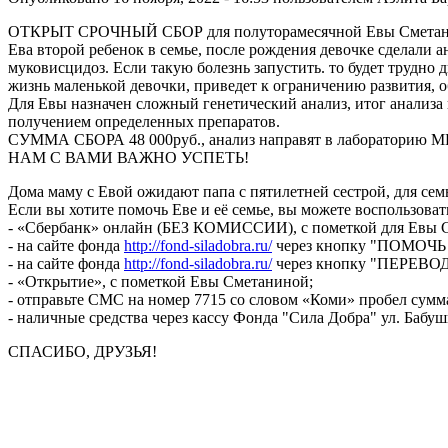
ОТКРЫТ СРОЧНЫЙ СБОР для полуторамесячной Евы Сметанино
Ева второй ребенок в семье, после рождения девочке сделали а
муковисцидоз. Если такую болезнь запустить. то будет трудно
жизнь маленькой девочки, приведет к ограничению развития, 
Для Евы назначен сложный генетический анализ, итог анализа
получением определенных препаратов.
СУММА СБОРА 48 000руб., анализ направят в лабораторию МГНЦ
НАМ С ВАМИ ВАЖНО УСПЕТЬ!
Дома маму с Евой ожидают папа с пятилетней сестрой, для сем
Если вы хотите помочь Еве и её семье, вы можете воспользоват
- «Сбербанк» онлайн (БЕЗ КОМИССИИ), с пометкой для Евы 
- на сайте фонда
http://fond-siladobra.ru/
через кнопку "ПОМОЧЬ 
- на сайте фонда
http://fond-siladobra.ru/
через кнопку "ПЕРЕВОД
- «Открытие», с пометкой Евы Сметаниной;
- отправьте СМС на номер 7715 со словом «Коми» пробел су
- наличные средства через кассу Фонда "Сила Добра" ул. Бабуш
СПАСИБО, ДРУЗЬЯ!