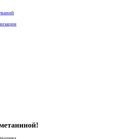
еваний
низации
етаниной!
арышева