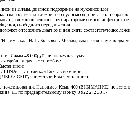
й из Ижмы, диагноз: подозрение на муковисцидоз.
нализы и отпустили домой, но спустя месяц пригласили обратно 
 дышать, сложно переносить респираторные и иные инфекции, не 
общения, свободного передвижения.
 поможет определить диагноз и назначить соответствующее лече
 им. акад. Н. П. Бочкова г. Москва, ждать ответ нужно два ме
ьи из Ижмы 48 000руб. не подъемная сумма.
ься удобным для вас способом:
Сметаниной;
СЕЙЧАС", с пометкой Евы Сметаниной;
 ЧЕРЕЗ СБП", с пометкой Евы Сметаниной;
мма пожертвований. Например: Коми 400 (ВНИМАНИЕ! не все оп
кина, 11, по предварительному звонку 8 922 272 38 17