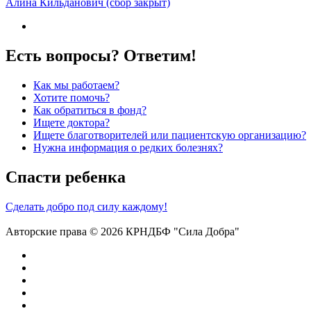
Алина Кильданович (сбор закрыт)
Есть вопросы? Ответим!
Как мы работаем?
Хотите помочь?
Как обратиться в фонд?
Ищете доктора?
Ищете благотворителей или пациентскую организацию?
Нужна информация о редких болезнях?
Спасти ребенка
Сделать добро под силу каждому!
Авторские права © 2026 КРНДБФ "Сила Добра"