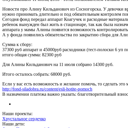
Новости про Алину Кильданович из Сосногорска. У девочки в
нужно принимать длительно и под обязательным контролем пок
Сегодня фонд передал аппарат Коагучек и расходные материал
ребенок вынужден был жить в стационаре, так как была назнач
аппарата у мамы Алины появится возможность контролировать 
А у фонда появились обязательства по закрытию сбора для Ал
Сумма к сбору:
37300 руб аппарат и 45000руб расходники (тест-полоски 6 уп по
итого общая сумма: 82300 руб
Для Алины Кильданович на 11 июля собрано 14300 руб.
Итого осталось собрать: 68000 руб.
Если у вас есть возможность и желание помочь, то сделать эт
http://fond-siladobra.ru/content/esli-hotite-pomoch
В назначении платежа важно указать: благотворительный взн
Наши проекты:
Хрустальное сердечко
Наши дети: