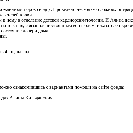
рожденный порок сердца. Проведено несколько сложных операци
азателей крови.
ы к нему в отделение детской кардиоревматологии. И Алина нак
ена терапия, связанная постоянным контролем показателей кров
состояние дочери дома.
ины.
 24 шт) на год
о можно ознакомившись с вариантами помощи на сайте фонда:
ос для Алины Кильданович