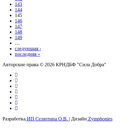
143
144
145
146
147
148
149
…
следующая ›
последняя »
Авторские права © 2026 КРНДБФ "Сила Добра"
Разработка
ИП Селютина О.В.
| Дизайн
Zymphonies